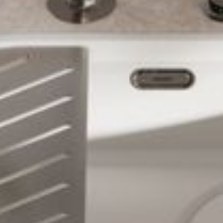
--
--