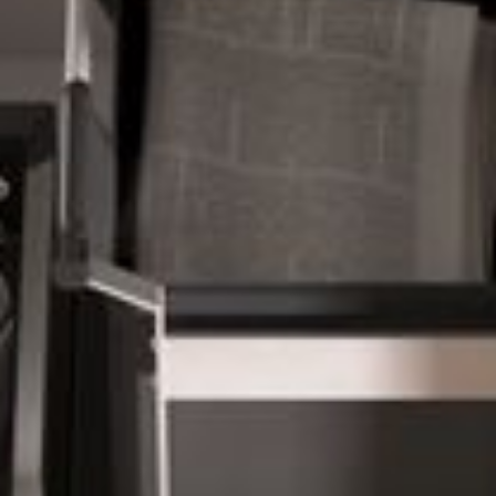
--
--