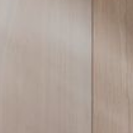
--
--