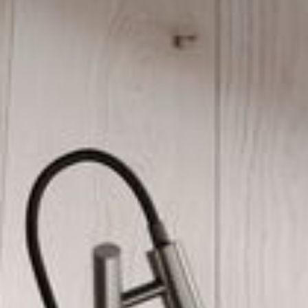
--
--