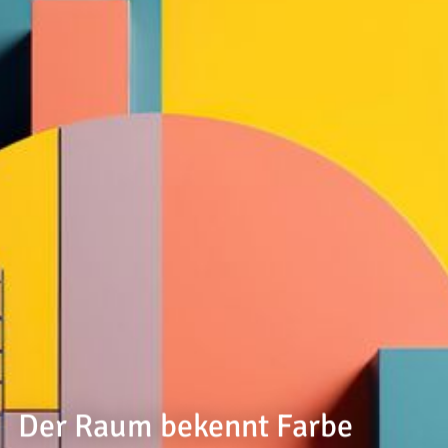
--
--
Der Raum bekennt Farbe