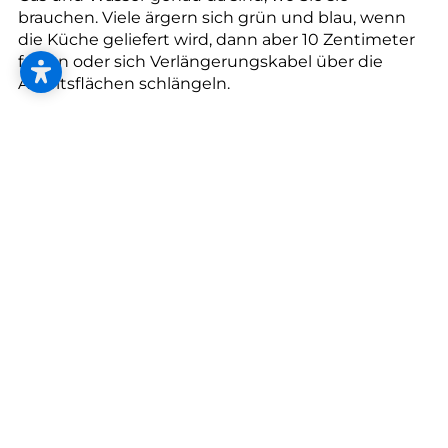
--
brauchen. Viele ärgern sich grün und blau, wenn
die Küche geliefert wird, dann aber 10 Zentimeter
fehlen oder sich Verlängerungskabel über die
Arbeitsflächen schlängeln.
Bevor der Installateur zum Werkzeug greift, planen
Sie Ihre Küche und holen Sie sich eine*n Expert*in
an die Seite. Hier ist eine Liste von Fragen, die Sie
mit ihm bzw. ihr durchgehen sollten:
Welche Anforderungen muss die neue Küche
erfüllen?
Welche Geräte dürfen in Ihrer Küche nicht
fehlen?
Welche Anschlüsse und Abläufe soll es geben?
Wie viele Steckdosen brauchen Sie? Und wo?
Tipp: Besser eine zu viel als zu wenig einplanen.