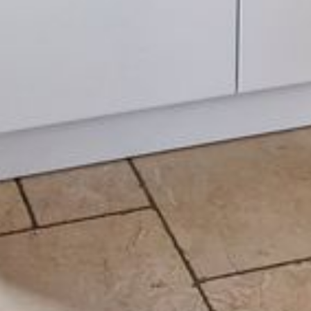
--
--