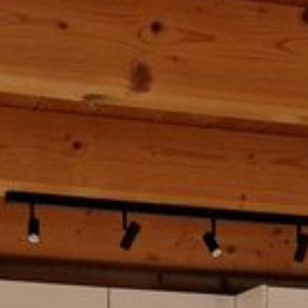
--
--