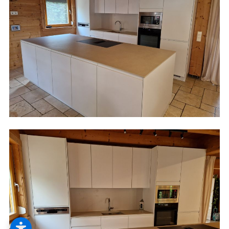
--
--