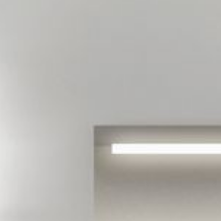
--
--