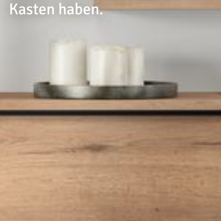
--
Kasten haben.
--